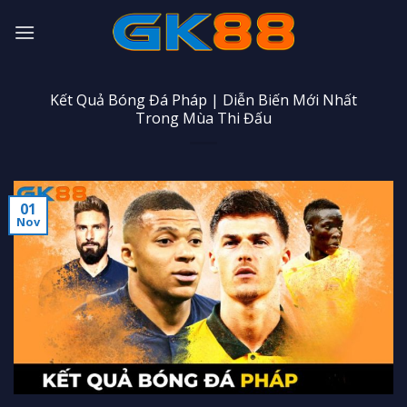
Skip
to
content
Kết Quả Bóng Đá Pháp | Diễn Biến Mới Nhất
Trong Mùa Thi Đấu
01
Nov