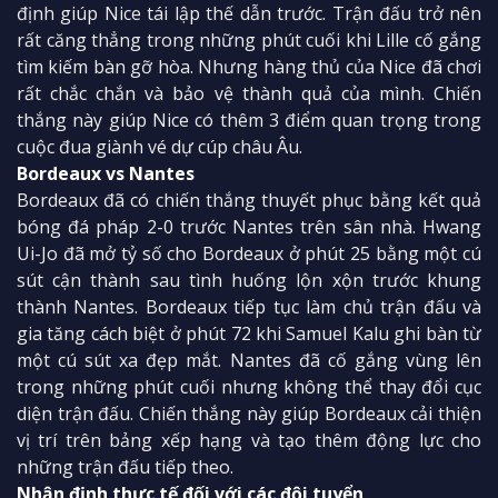
định giúp Nice tái lập thế dẫn trước. Trận đấu trở nên
rất căng thẳng trong những phút cuối khi Lille cố gắng
tìm kiếm bàn gỡ hòa. Nhưng hàng thủ của Nice đã chơi
rất chắc chắn và bảo vệ thành quả của mình. Chiến
thắng này giúp Nice có thêm 3 điểm quan trọng trong
cuộc đua giành vé dự cúp châu Âu.
Bordeaux vs Nantes
Bordeaux đã có chiến thắng thuyết phục bằng kết quả
bóng đá pháp 2-0 trước Nantes trên sân nhà. Hwang
Ui-Jo đã mở tỷ số cho Bordeaux ở phút 25 bằng một cú
sút cận thành sau tình huống lộn xộn trước khung
thành Nantes. Bordeaux tiếp tục làm chủ trận đấu và
gia tăng cách biệt ở phút 72 khi Samuel Kalu ghi bàn từ
một cú sút xa đẹp mắt. Nantes đã cố gắng vùng lên
trong những phút cuối nhưng không thể thay đổi cục
diện trận đấu. Chiến thắng này giúp Bordeaux cải thiện
vị trí trên bảng xếp hạng và tạo thêm động lực cho
những trận đấu tiếp theo.
Nhận định thực tế đối với các đội tuyển