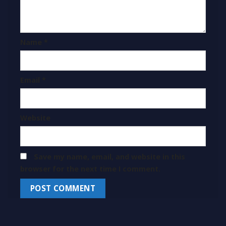
Name
*
Email
*
Website
Save my name, email, and website in this
browser for the next time I comment.