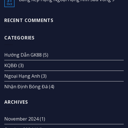
31
Oct
RECENT COMMENTS
CATEGORIES
Hướng Dẫn GK88
(5)
KQBĐ
(3)
Ngoại Hạng Anh
(3)
Nhận Định Bóng Đá
(4)
ARCHIVES
November 2024
(1)