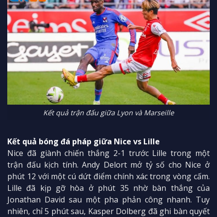
Kết quả trận đấu giữa Lyon và Marseille
Kết quả bóng đá pháp giữa Nice vs Lille
Nice đã giành chiến thắng 2-1 trước Lille trong một
trận đấu kịch tính. Andy Delort mở tỷ số cho Nice ở
phút 12 với một cú dứt điểm chính xác trong vòng cấm.
Lille đã kịp gỡ hòa ở phút 35 nhờ bàn thắng của
Jonathan David sau một pha phản công nhanh. Tuy
nhiên, chỉ 5 phút sau, Kasper Dolberg đã ghi bàn quyết