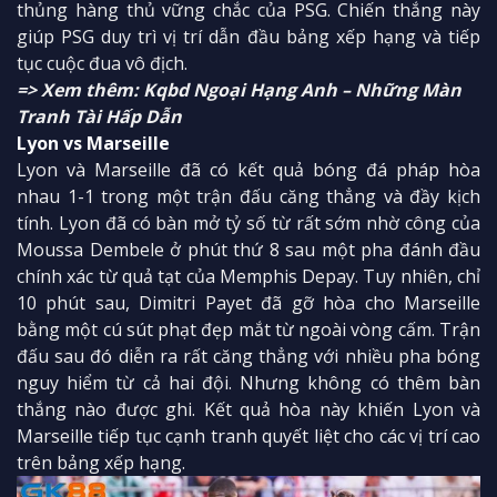
thủng hàng thủ vững chắc của PSG. Chiến thắng này
giúp PSG duy trì vị trí dẫn đầu bảng xếp hạng và tiếp
tục cuộc đua vô địch.
=> Xem thêm:
Kqbd Ngoại Hạng Anh – Những Màn
Tranh Tài Hấp Dẫn
Lyon vs Marseille
Lyon và Marseille đã có kết quả bóng đá pháp hòa
nhau 1-1 trong một trận đấu căng thẳng và đầy kịch
tính. Lyon đã có bàn mở tỷ số từ rất sớm nhờ công của
Moussa Dembele ở phút thứ 8 sau một pha đánh đầu
chính xác từ quả tạt của Memphis Depay. Tuy nhiên, chỉ
10 phút sau, Dimitri Payet đã gỡ hòa cho Marseille
bằng một cú sút phạt đẹp mắt từ ngoài vòng cấm. Trận
đấu sau đó diễn ra rất căng thẳng với nhiều pha bóng
nguy hiểm từ cả hai đội. Nhưng không có thêm bàn
thắng nào được ghi. Kết quả hòa này khiến Lyon và
Marseille tiếp tục cạnh tranh quyết liệt cho các vị trí cao
trên bảng xếp hạng.