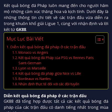
Kết quả bóng đá Pháp luôn mang đến cho người hâm
mộ những cảm xúc thăng hoa và kịch tính. Dưới đây là
những thông tin chi tiết về các trận đấu vừa diễn ra
trong khuôn khổ giải Ligue 1, cùng với nhận định và lời
kết từ
GK88
.
Mục Lục Bài Viết
Diễn kết quả bóng đá pháp ở các trận đấu
Monaco vs Angers
Kết quả bóng đá Pháp của PSG vs Rennes Paris
Saint-Germain
Lyon vs Marseille
Kết quả bóng đá pháp giữa Nice vs Lille
Bordeaux vs Nantes
Nhận định thực tế đối với các đội tuyển
Diễn kết quả bóng đá pháp ở các trận đấu
GK88 đã tổng hợp được tất cả các kết quả bóng đá
pháp của các trận đấu có danh tiếng nhất trong mùa